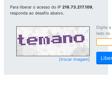
Para liberar o acesso
do IP
216.73.217.109
,
responda ao desafio abaixo.
Digite 
lado no
[trocar imagem]