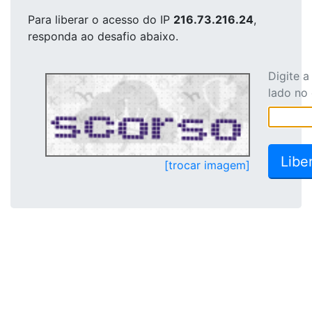
Para liberar o acesso
do IP
216.73.216.24
,
responda ao desafio abaixo.
Digite 
lado no
[trocar imagem]